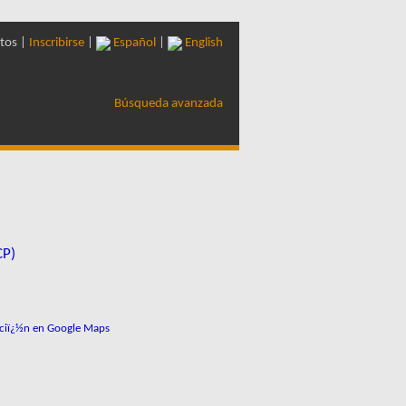
tos |
Inscribirse
|
Español
|
English
Búsqueda avanzada
CP)