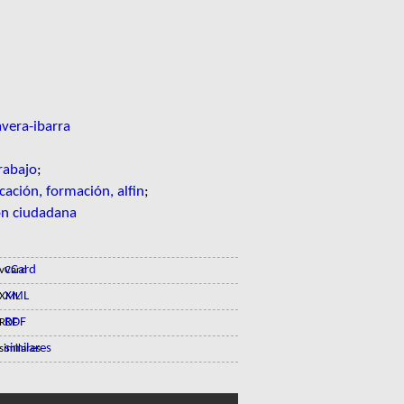
vera-ibarra
rabajo
;
cación, formación, alfin
;
ón ciudadana
vCard
XML
RDF
similares