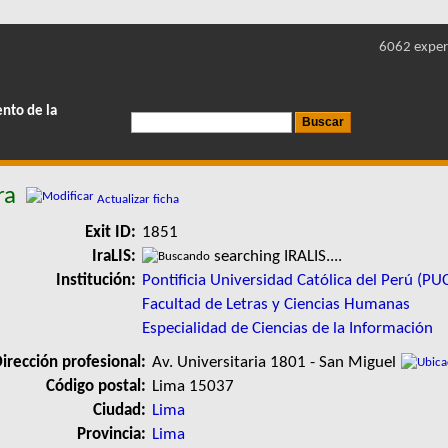
6062 exper
ento de la
ra
Actualizar ficha
Exit ID:
1851
IraLIS:
searching IRALIS....
Institución:
Pontificia Universidad Católica del Perú (PU
Facultad de Letras y Ciencias Humanas
Especialidad de Ciencias de la Información
irección profesional:
Av. Universitaria 1801 - San Miguel
Código postal:
Lima 15037
Ciudad:
Lima
Provincia:
Lima