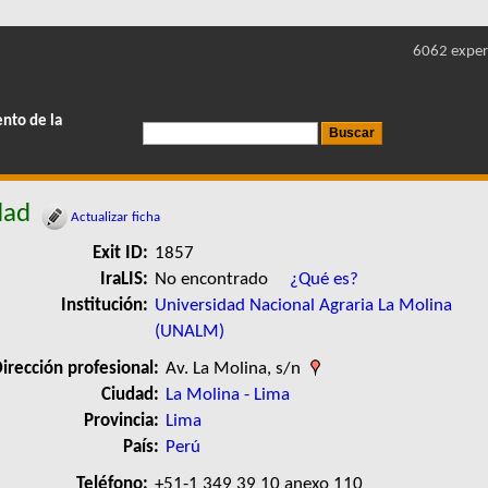
6062 exper
ento de la
dad
Actualizar ficha
Exit ID:
1857
IraLIS:
No encontrado
¿Qué es?
Institución:
Universidad Nacional Agraria La Molina
(UNALM)
irección profesional:
Av. La Molina, s/n
Ciudad:
La Molina - Lima
Provincia:
Lima
País:
Perú
Teléfono:
+51-1 349 39 10 anexo 110