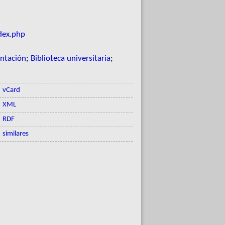
dex.php
entación
;
Biblioteca universitaria
;
vCard
XML
RDF
similares