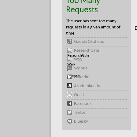
Too Many
Requests
The user has sent too many
requests in a given amount of
D
time.
Google Citations
ResearchGate
WoS
Scopus
LinkedIn
Academia.edu
Orcid
Facebook
Twitter
Bluesky