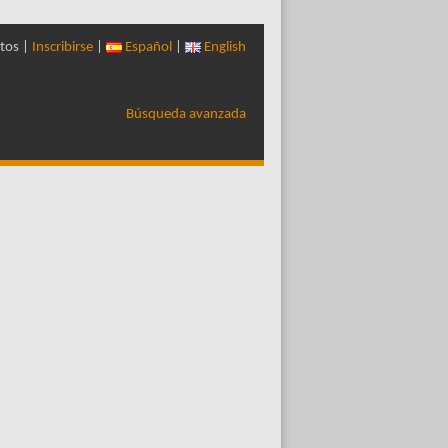
tos |
Inscribirse
|
Español
|
English
Búsqueda avanzada