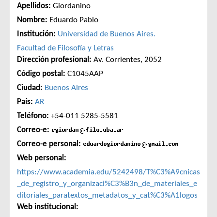
Apellidos:
Giordanino
Nombre:
Eduardo Pablo
Institución:
Universidad de Buenos Aires.
Facultad de Filosofía y Letras
Dirección profesional:
Av. Corrientes, 2052
Código postal:
C1045AAP
Ciudad:
Buenos Aires
País:
AR
Teléfono:
+54-011 5285-5581
Correo-e:
Correo-e personal:
Web personal:
https://www.academia.edu/5242498/T%C3%A9cnicas
_de_registro_y_organizaci%C3%B3n_de_materiales_e
ditoriales_paratextos_metadatos_y_cat%C3%A1logos
Web institucional: