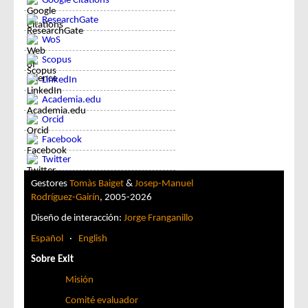
Google Citations
ResearchGate
WoS
Scopus
LinkedIn
Academia.edu
Orcid
Facebook
Twitter
Gestores
Tomàs Baiget
&
Josep-Manuel
Rodríguez-Gairín
, 2005-2026
Diseño de interacción:
Jorge Franganillo
Español
·
English
Sobre Exit
Misión
Comité evaluador