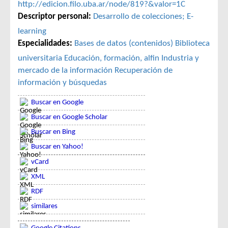
http://edicion.filo.uba.ar/node/819?&valor=1C
Descriptor personal:
Desarrollo de colecciones; E-
learning
Especialidades:
Bases de datos (contenidos)
Biblioteca
universitaria
Educación, formación, alfin
Industria y
mercado de la información
Recuperación de
información y búsquedas
Buscar en Google
Buscar en Google Scholar
Buscar en Bing
Buscar en Yahoo!
vCard
XML
RDF
similares