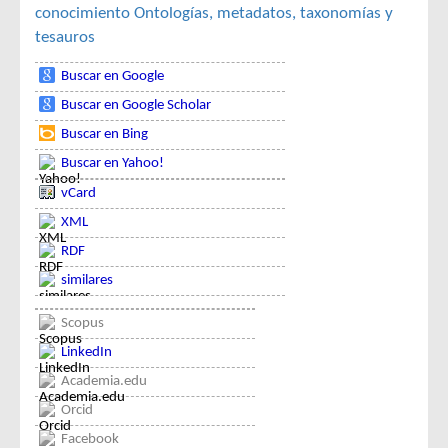
conocimiento
Ontologías, metadatos, taxonomías y
tesauros
Buscar en Google
Buscar en Google Scholar
Buscar en Bing
Buscar en Yahoo!
vCard
XML
RDF
similares
Scopus
LinkedIn
Academia.edu
Orcid
Facebook