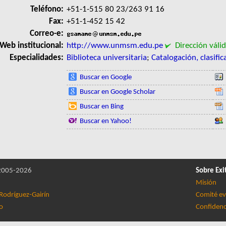
Teléfono:
+51-1-515 80 23/263 91 16
Fax:
+51-1-452 15 42
Correo-e:
Web institucional:
http://www.unmsm.edu.pe
Dirección váli
Especialidades:
Biblioteca universitaria
;
Catalogación, clasifi
Buscar en Google
Buscar en Google Scholar
Buscar en Bing
Buscar en Yahoo!
005-2026
Sobre Exi
Misión
Rodríguez-Gairín
Comité ev
lo
Confidenc