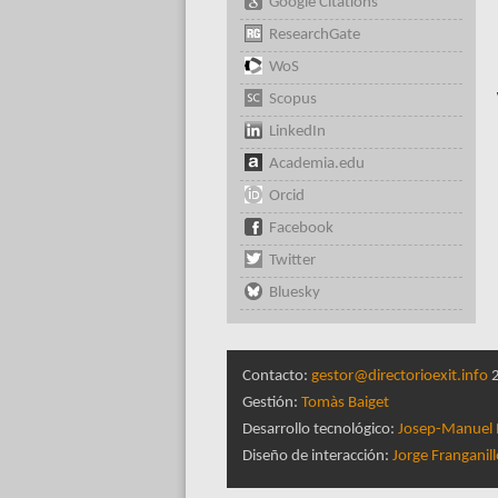
Google Citations
ResearchGate
WoS
Scopus
LinkedIn
Academia.edu
Orcid
Facebook
Twitter
Bluesky
Contacto:
gestor@directorioexit.info
2
Gestión:
Tomàs Baiget
Desarrollo tecnológico:
Josep-Manuel 
Diseño de interacción:
Jorge Franganil