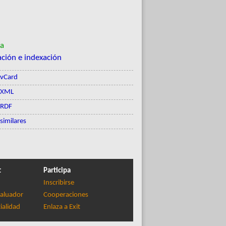
da
cación e indexación
vCard
XML
RDF
similares
t
Participa
Inscribirse
aluador
Cooperaciones
ialidad
Enlaza a Exit