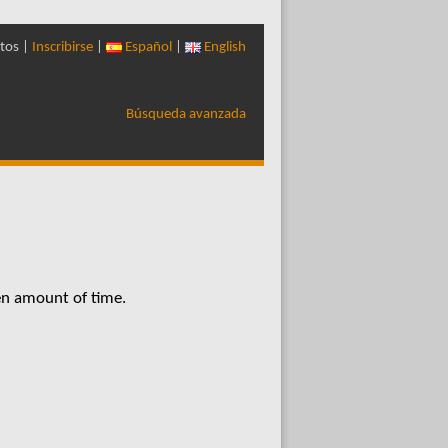
tos |
Inscribirse
|
Español
|
English
Búsqueda avanzada
en amount of time.