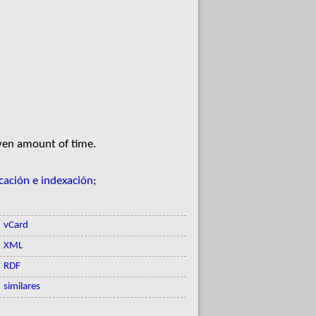
iven amount of time.
icación e indexación
;
vCard
XML
RDF
similares