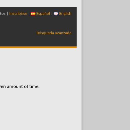
tos |
Inscribirse
|
Español
|
English
Búsqueda avanzada
iven amount of time.