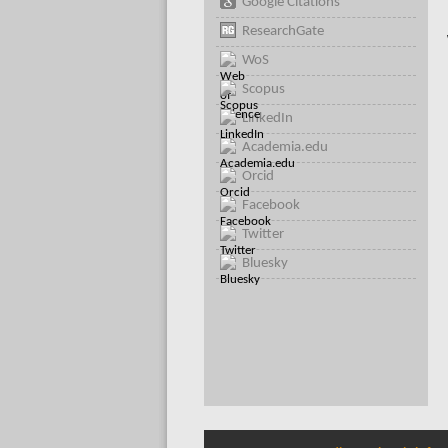
Google Citations
ResearchGate
WoS
Scopus
LinkedIn
Academia.edu
Orcid
Facebook
Twitter
Bluesky