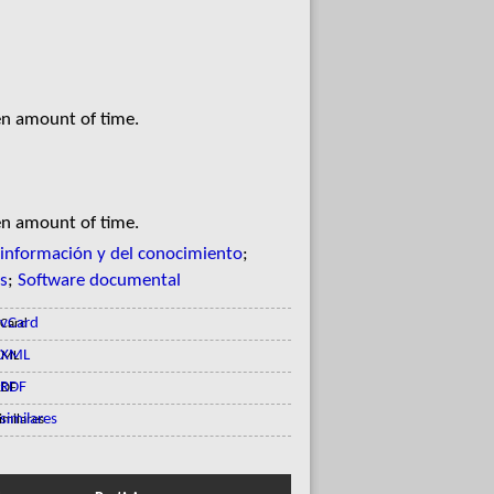
en amount of time.
en amount of time.
 información y del conocimiento
;
s
;
Software documental
vCard
XML
RDF
similares