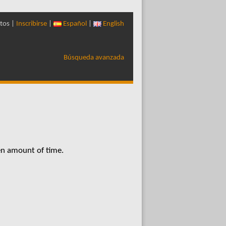
tos |
Inscribirse
|
Español
|
English
Búsqueda avanzada
en amount of time.