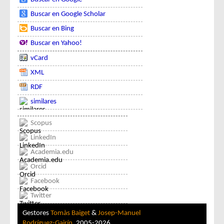
Buscar en Google Scholar
Buscar en Bing
Buscar en Yahoo!
vCard
XML
RDF
similares
Scopus
LinkedIn
Academia.edu
Orcid
Facebook
Twitter
Gestores
Tomàs Baiget
&
Josep-Manuel
Rodríguez-Gairín
, 2005-2026