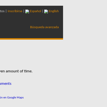
tos |
Inscribirse
|
Español
|
English
Búsqueda avanzada
iven amount of time.
cuments