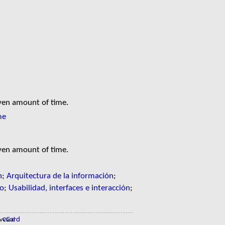
iven amount of time.
me
iven amount of time.
n
;
Arquitectura de la información
;
to
;
Usabilidad, interfaces e interacción
;
vCard