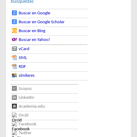
búsquedas
Buscar en Google
Buscar en Google Scholar
Buscar en Bing
Buscar en Yahoo!
vCard
XML
RDF
similares
Scopus
LinkedIn
Academia.edu
Orcid
Facebook
Twitter