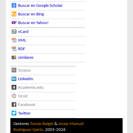
Buscar en Google Scholar
Buscar en Bing
Buscar en Yahoo!
vCard
XML
RDF
similares
Scopus
LinkedIn
Academia.edu
Orcid
Facebook
Twitter
Gestores
Tomàs Baiget
&
Josep-Manuel
Rodríguez-Gairín
, 2005-2026