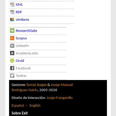
XML
RDF
similares
ResearchGate
Scopus
LinkedIn
Academia.edu
Orcid
Facebook
Twitter
Gestores
Tomàs Baiget
&
Josep-Manuel
Rodríguez-Gairín
, 2005-2026
Diseño de interacción:
Jorge Franganillo
Español
·
English
Sobre Exit