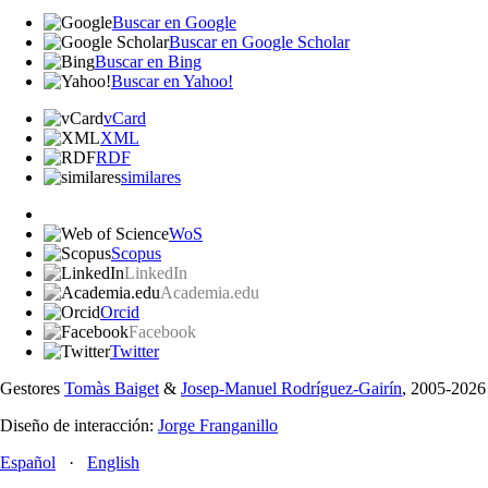
Buscar en Google
Buscar en Google Scholar
Buscar en Bing
Buscar en Yahoo!
vCard
XML
RDF
similares
WoS
Scopus
LinkedIn
Academia.edu
Orcid
Facebook
Twitter
Gestores
Tomàs Baiget
&
Josep-Manuel Rodríguez-Gairín
, 2005-2026
Diseño de interacción:
Jorge Franganillo
Español
·
English