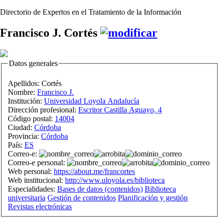
Directorio de Expertos en el Tratamiento de la Información
Francisco J. Cortés
Datos generales
Apellidos:
Cortés
Nombre:
Francisco J.
Institución:
Universidad Loyola Andalucía
Dirección profesional:
Escritor Castilla Aguayo, 4
Código postal:
14004
Ciudad:
Córdoba
Provincia:
Córdoba
País:
ES
Correo-e:
Correo-e personal:
Web personal:
https://about.me/francortes
Web institucional:
http://www.uloyola.es/biblioteca
Especialidades:
Bases de datos (contenidos)
Biblioteca
universitaria
Gestión de contenidos
Planificación y gestión
Revistas electrónicas