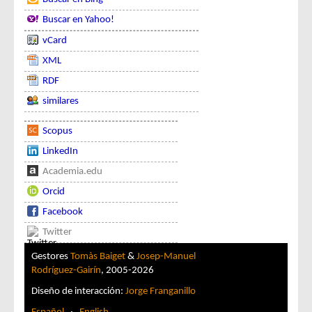
Buscar en Yahoo!
vCard
XML
RDF
similares
Scopus
LinkedIn
Academia.edu
Orcid
Facebook
Twitter
Gestores
Tomàs Baiget
&
Josep-Manuel
Rodríguez-Gairín
, 2005-2026
Diseño de interacción:
Jorge Franganillo