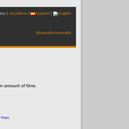
tos |
Inscribirse
|
Español
|
English
Búsqueda avanzada
en amount of time.