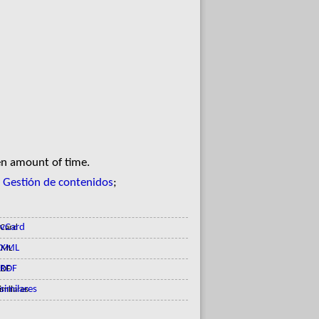
en amount of time.
;
Gestión de contenidos
;
vCard
XML
RDF
similares