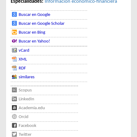
Especialidades:
Información económico-financiera
Buscar en Google
Buscar en Google Scholar
Buscar en Bing
Buscar en Yahoo!
vCard
XML
RDF
similares
Scopus
LinkedIn
Academia.edu
Orcid
Facebook
Twitter