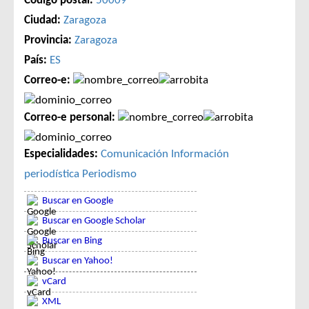
Código postal:
50009
Ciudad:
Zaragoza
Provincia:
Zaragoza
País:
ES
Correo-e:
Correo-e personal:
Especialidades:
Comunicación
Información
periodística
Periodismo
Buscar en Google
Buscar en Google Scholar
Buscar en Bing
Buscar en Yahoo!
vCard
XML