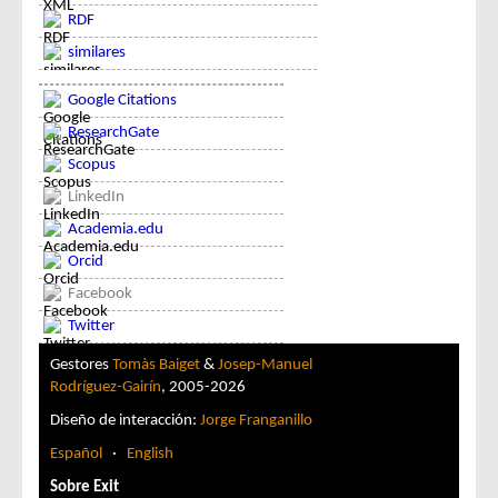
RDF
similares
Google Citations
ResearchGate
Scopus
LinkedIn
Academia.edu
Orcid
Facebook
Twitter
Gestores
Tomàs Baiget
&
Josep-Manuel
Rodríguez-Gairín
, 2005-2026
Diseño de interacción:
Jorge Franganillo
Español
·
English
Sobre Exit