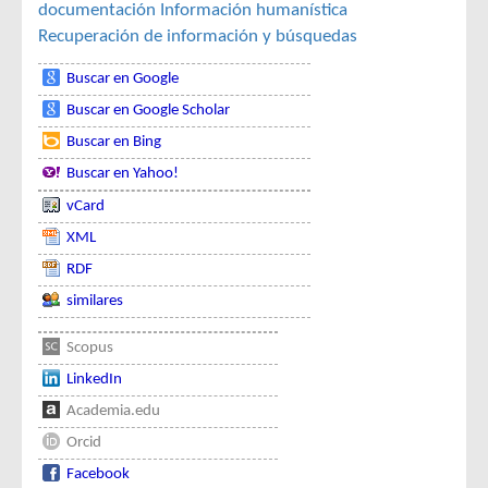
documentación
Información humanística
Recuperación de información y búsquedas
Buscar en Google
Buscar en Google Scholar
Buscar en Bing
Buscar en Yahoo!
vCard
XML
RDF
similares
Scopus
LinkedIn
Academia.edu
Orcid
Facebook