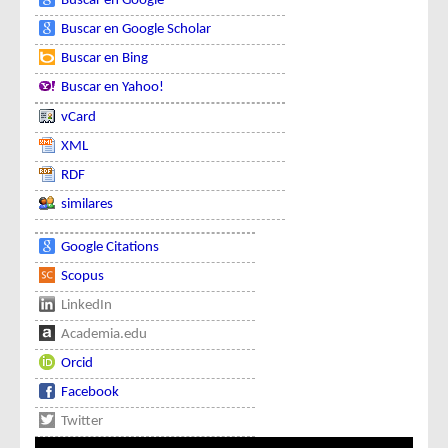
Buscar en Google
Buscar en Google Scholar
Buscar en Bing
Buscar en Yahoo!
vCard
XML
RDF
similares
Google Citations
Scopus
LinkedIn
Academia.edu
Orcid
Facebook
Twitter