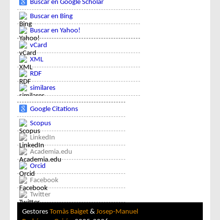
Buscar en Google Scholar
Buscar en Bing
Buscar en Yahoo!
vCard
XML
RDF
similares
Google Citations
Scopus
LinkedIn
Academia.edu
Orcid
Facebook
Twitter
Gestores
Tomàs Baiget
&
Josep-Manuel