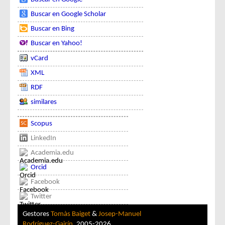
Buscar en Google Scholar
Buscar en Bing
Buscar en Yahoo!
vCard
XML
RDF
similares
Scopus
LinkedIn
Academia.edu
Orcid
Facebook
Twitter
Gestores
Tomàs Baiget
&
Josep-Manuel
Rodríguez-Gairín
, 2005-2026