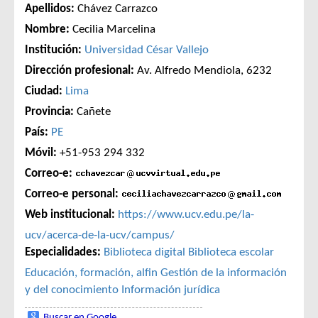
Apellidos:
Chávez Carrazco
Nombre:
Cecilia Marcelina
Institución:
Universidad César Vallejo
Dirección profesional:
Av. Alfredo Mendiola, 6232
Ciudad:
Lima
Provincia:
Cañete
País:
PE
Móvil:
+51-953 294 332
Correo-e:
Correo-e personal:
Web institucional:
https://www.ucv.edu.pe/la-
ucv/acerca-de-la-ucv/campus/
Especialidades:
Biblioteca digital
Biblioteca escolar
Educación, formación, alfin
Gestión de la información
y del conocimiento
Información jurídica
Buscar en Google