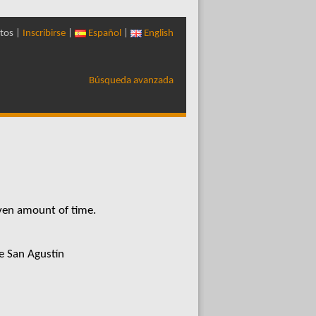
tos |
Inscribirse
|
Español
|
English
Búsqueda avanzada
iven amount of time.
e San Agustín