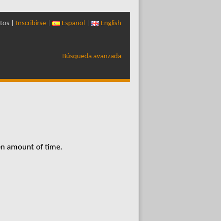
tos |
Inscribirse
|
Español
|
English
Búsqueda avanzada
en amount of time.