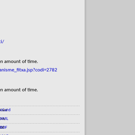
ci/
en amount of time.
anisme_fitxa.jsp?codi=2782
en amount of time.
vCard
XML
RDF