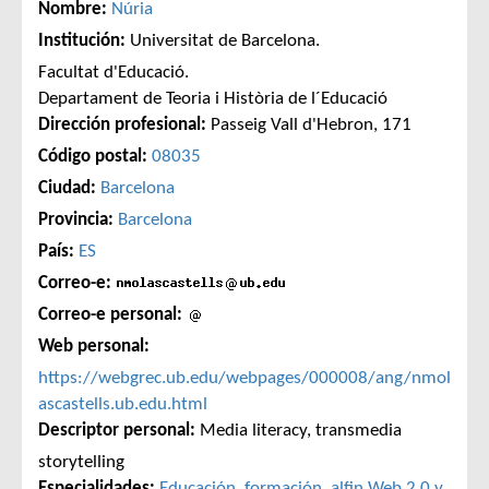
Nombre:
Núria
Institución:
Universitat de Barcelona.
Facultat d'Educació.
Departament de Teoria i Història de l´Educació
Dirección profesional:
Passeig Vall d'Hebron, 171
Código postal:
08035
Ciudad:
Barcelona
Provincia:
Barcelona
País:
ES
Correo-e:
Correo-e personal:
Web personal:
https://webgrec.ub.edu/webpages/000008/ang/nmol
ascastells.ub.edu.html
Descriptor personal:
Media literacy, transmedia
storytelling
Especialidades:
Educación, formación, alfin
Web 2.0 y