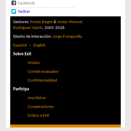
Facebook
Twitter
Gestores
Tomàs Baiget
&
Josep-Manuel
Rodríguez-Gairín
, 2005-2026
Diseño de interacción:
Jorge Franganillo
Español
·
English
Sobre Exit
Misión
Comité evaluador
Confidencialidad
Participa
Inscribirse
Cooperaciones
Enlaza a Exit