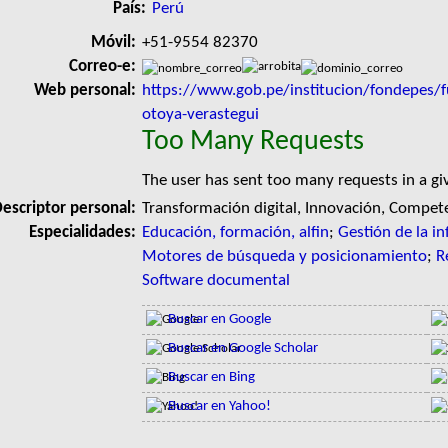
País:
Perú
Móvil:
+51-9554 82370
Correo-e:
Web personal:
https://www.gob.pe/institucion/fondepes/f
otoya-verastegui
Too Many Requests
The user has sent too many requests in a g
escriptor personal:
Transformación digital, Innovación, Compete
Especialidades:
Educación, formación, alfin
;
Gestión de la i
Motores de búsqueda y posicionamiento
;
R
Software documental
Buscar en Google
Buscar en Google Scholar
Buscar en Bing
Buscar en Yahoo!