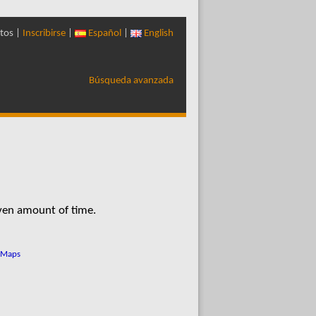
tos |
Inscribirse
|
Español
|
English
Búsqueda avanzada
iven amount of time.