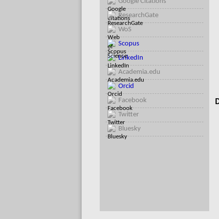
Google Citations
ResearchGate
WoS
Scopus
LinkedIn
Academia.edu
Orcid
Facebook
D
Twitter
Bluesky