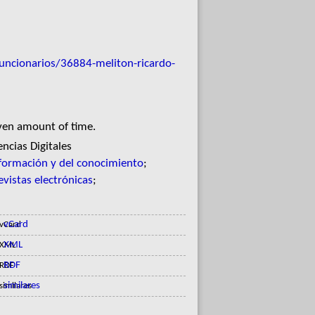
uncionarios/36884-meliton-ricardo-
iven amount of time.
ncias Digitales
nformación y del conocimiento
;
evistas electrónicas
;
vCard
XML
RDF
similares