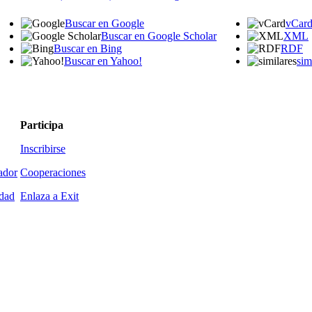
Buscar en Google
vCar
Buscar en Google Scholar
XML
Buscar en Bing
RDF
Buscar en Yahoo!
sim
Participa
Inscribirse
ador
Cooperaciones
idad
Enlaza a Exit