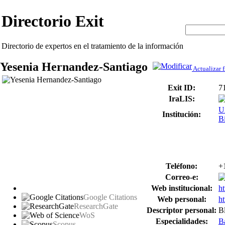
Directorio Exit
Directorio de expertos en el tratamiento de la información
Yesenia Hernandez-Santiago
Actualizar f
Exit ID:
7
IraLIS:
U
Institución:
B
Teléfono:
+
Correo-e:
Web institucional:
ht
Google Citations
Web personal:
h
ResearchGate
Descriptor personal:
B
WoS
Especialidades:
Ba
Scopus