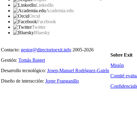
LinkedIn
Academia.edu
Orcid
Facebook
Twitter
Bluesky
Contacto:
gestor@directorioexit.info
2005-2026
Sobre Exit
Gestión:
Tomàs Baiget
Misión
Desarrollo tecnológico:
Josep-Manuel Rodríguez-Gairín
Comité evalu
Diseño de interacción:
Jorge Franganillo
Confidencial