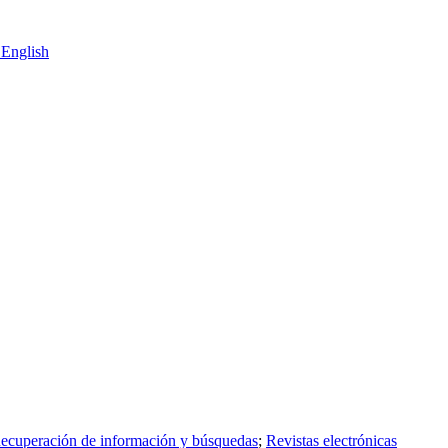
English
ecuperación de información y búsquedas
;
Revistas electrónicas