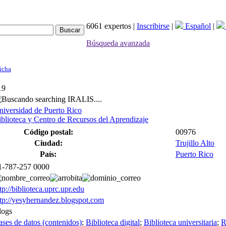
6061 expertos |
Inscribirse
|
Español
|
Búsqueda avanzada
icha
19
searching IRALIS....
niversidad de Puerto Rico
iblioteca y Centro de Recursos del Aprendizaje
Código postal:
00976
Ciudad:
Trujillo Alto
País:
Puerto Rico
1-787-257 0000
tp://biblioteca.uprc.upr.edu
ttp://yesyhernandez.blogspot.com
logs
ses de datos (contenidos)
;
Biblioteca digital
;
Biblioteca universitaria
;
R