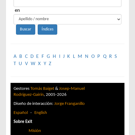
en
A
B
C
D
E
F
G
H
I
J
K
L
M
N
O
P
Q
R
S
T
U
V
W
X
Y
Z
Gestores
Tomàs Baiget
&
Josep-Manuel
Rodríguez-Gairín
, 2005-2026
Diseño de interacción:
Jorge Franganillo
Español
·
English
Sobre Exit
Misión