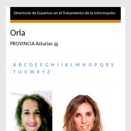
Directorio de Expertos en el Tratamiento de la Información
Orla
PROVINCIA Asturias
A
B
C
D
E
F
G
H
I
J
K
L
M
N
O
P
Q
R
S
T
U
V
W
X
Y
Z