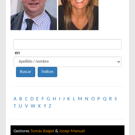
en
A
B
C
D
E
F
G
H
I
J
K
L
M
N
O
P
Q
R
S
T
U
V
W
X
Y
Z
Gestores
Tomàs Baiget
&
Josep-Manuel