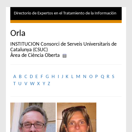
Directorio de Expertos en el Tratamiento de la Información
Orla
INSTITUCION Consorci de Serveis Universitaris de
Catalunya (CSUC)
Àrea de Ciència Oberta
A
B
C
D
E
F
G
H
I
J
K
L
M
N
O
P
Q
R
S
T
U
V
W
X
Y
Z