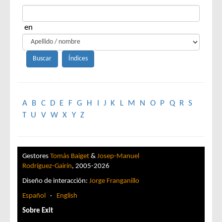
en
A
B
C
D
E
F
G
H
I
J
K
L
M
N
O
P
Q
R
S
T
U
V
W
X
Y
Z
Gestores
Tomàs Baiget
&
Josep-Manuel
Rodríguez-Gairín
, 2005-2026
Diseño de interacción:
Jorge Franganillo
Español
·
English
Sobre Exit