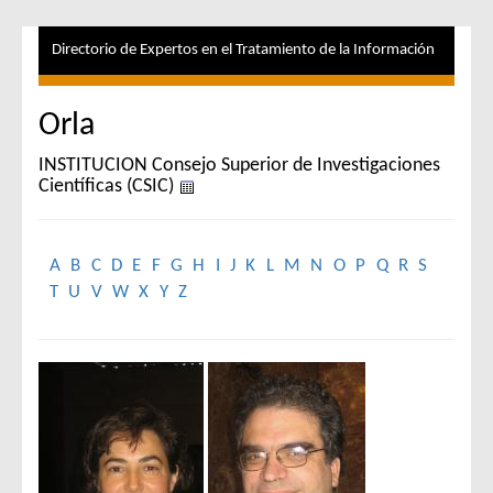
Directorio de Expertos en el Tratamiento de la Información
Orla
INSTITUCION Consejo Superior de Investigaciones
Científicas (CSIC)
A
B
C
D
E
F
G
H
I
J
K
L
M
N
O
P
Q
R
S
T
U
V
W
X
Y
Z