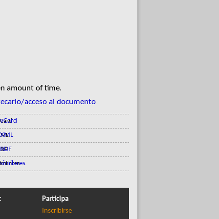
en amount of time.
tecario/acceso al documento
vCard
XML
RDF
similares
t
Participa
Inscribirse