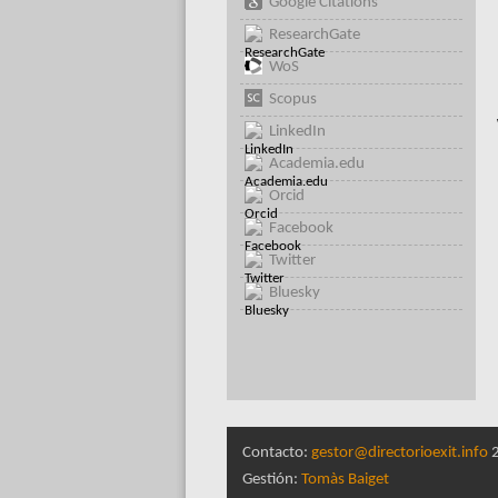
Google Citations
ResearchGate
WoS
Scopus
LinkedIn
Academia.edu
Orcid
Facebook
Twitter
Bluesky
Contacto:
gestor@directorioexit.info
2
Gestión:
Tomàs Baiget