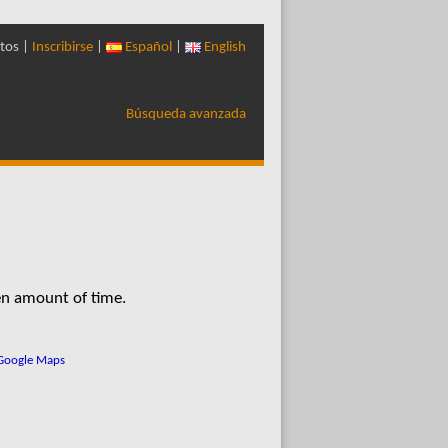
tos |
Inscribirse
|
Español
|
English
Búsqueda avanzada
en amount of time.