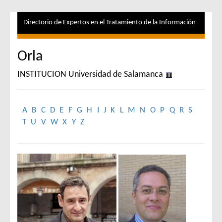
Directorio de Expertos en el Tratamiento de la Información
Orla
INSTITUCION Universidad de Salamanca
A
B
C
D
E
F
G
H
I
J
K
L
M
N
O
P
Q
R
S
T
U
V
W
X
Y
Z