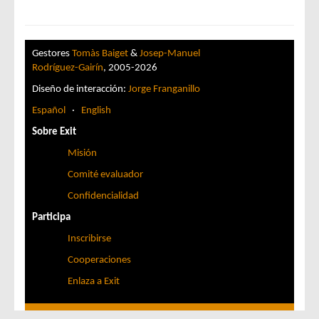
Gestores
Tomàs Baiget
&
Josep-Manuel
Rodríguez-Gairín
, 2005-2026
Diseño de interacción:
Jorge Franganillo
Español
·
English
Sobre Exit
Misión
Comité evaluador
Confidencialidad
Participa
Inscribirse
Cooperaciones
Enlaza a Exit