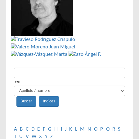
en
A
B
C
D
E
F
G
H
I
J
K
L
M
N
O
P
Q
R
S
T
U
V
W
X
Y
Z