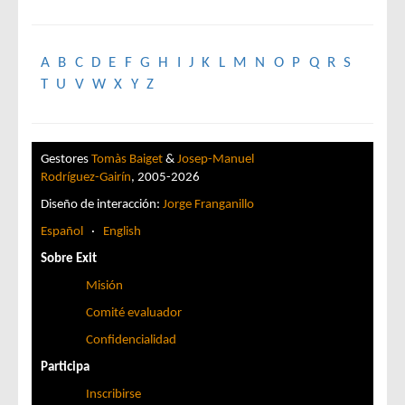
A
B
C
D
E
F
G
H
I
J
K
L
M
N
O
P
Q
R
S
T
U
V
W
X
Y
Z
Gestores
Tomàs Baiget
&
Josep-Manuel
Rodríguez-Gairín
, 2005-2026
Diseño de interacción:
Jorge Franganillo
Español
·
English
Sobre Exit
Misión
Comité evaluador
Confidencialidad
Participa
Inscribirse