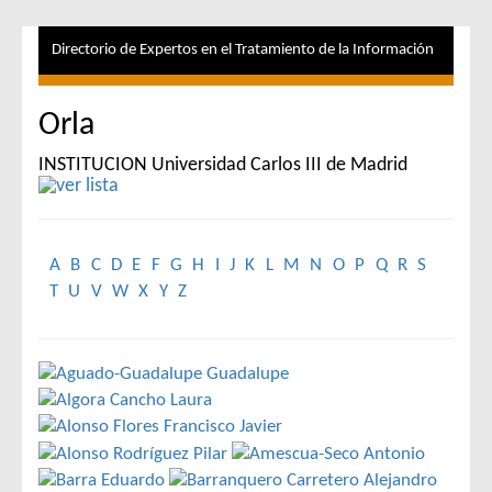
Directorio de Expertos en el Tratamiento de la Información
Orla
INSTITUCION Universidad Carlos III de Madrid
A
B
C
D
E
F
G
H
I
J
K
L
M
N
O
P
Q
R
S
T
U
V
W
X
Y
Z