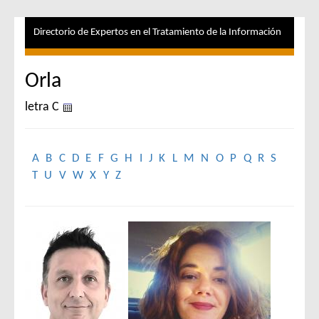
Directorio de Expertos en el Tratamiento de la Información
Orla
letra C
A
B
C
D
E
F
G
H
I
J
K
L
M
N
O
P
Q
R
S
T
U
V
W
X
Y
Z