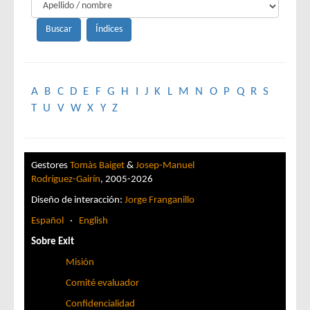
A
B
C
D
E
F
G
H
I
J
K
L
M
N
O
P
Q
R
S
T
U
V
W
X
Y
Z
Gestores
Tomàs Baiget
&
Josep-Manuel
Rodríguez-Gairín
, 2005-2026
Diseño de interacción:
Jorge Franganillo
Español
·
English
Sobre Exit
Misión
Comité evaluador
Confidencialidad