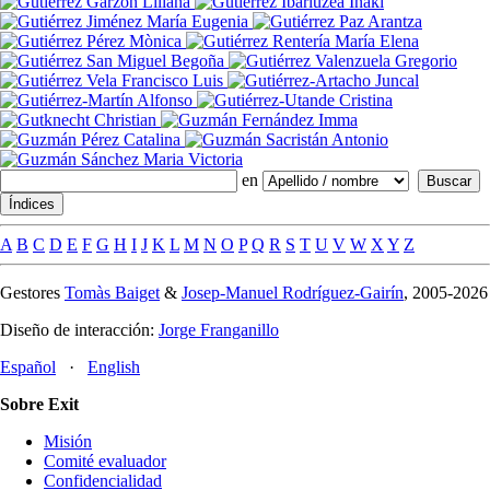
en
A
B
C
D
E
F
G
H
I
J
K
L
M
N
O
P
Q
R
S
T
U
V
W
X
Y
Z
Gestores
Tomàs Baiget
&
Josep-Manuel Rodríguez-Gairín
, 2005-2026
Diseño de interacción:
Jorge Franganillo
Español
·
English
Sobre Exit
Misión
Comité evaluador
Confidencialidad