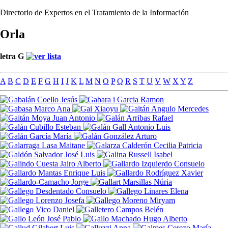
Directorio de Expertos en el Tratamiento de la Información
Orla
letra G
A
B
C
D
E
F
G
H
I
J
K
L
M
N
O
P
Q
R
S
T
U
V
W
X
Y
Z